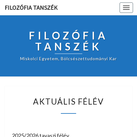
FILOZÓFIA TANSZÉK
Toggl
navig
FILOZÓFIA
TANSZÉK
Miskolci Egyetem, Bölcsészettudományi Kar
A
AKTUÁLIS FÉLÉV
K
T
U
Á
L
I
2025/2026 tavaszi félév