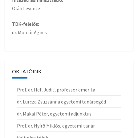
Intézeti adminisztráció:
Oláh Levente
TDK-felelős:
dr. Molnár Ágnes
OKTATÓINK
Prof. dr. Hell Judit, professor emerita
dr. Lurcza Zsuzsánna egyetemi tanársegéd
dr. Makai Péter, egyetemi adjunktus
Prof. dr. Nyírő Miklós, egyetemi tanár
Volt oktatóink