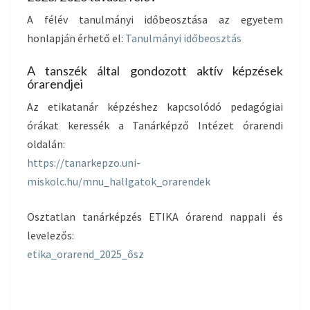
S
A félév tanulmányi időbeosztása az egyetem
F
honlapján érhető el:
Tanulmányi időbeosztás
É
L
A tanszék által gondozott aktív képzések
É
órarendjei
V
Az etikatanár képzéshez kapcsolódó pedagógiai
órákat keressék a Tanárképző Intézet órarendi
oldalán:
https://tanarkepzo.uni-
miskolc.hu/mnu_hallgatok_orarendek
Osztatlan tanárképzés ETIKA órarend nappali és
levelezős:
etika_orarend_2025_ősz