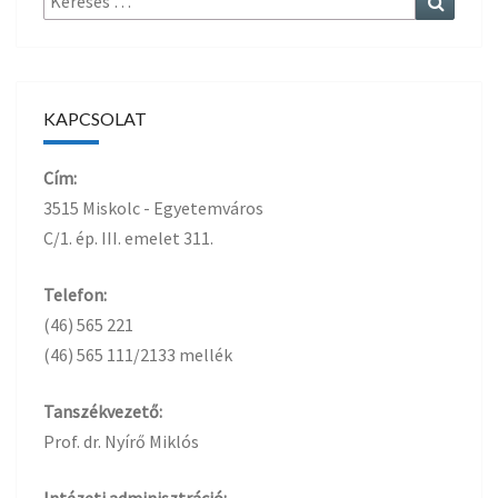
KAPCSOLAT
Cím:
3515 Miskolc - Egyetemváros
C/1. ép. III. emelet 311.
Telefon:
(46) 565 221
(46) 565 111/2133 mellék
Tanszékvezető:
Prof. dr. Nyírő Miklós