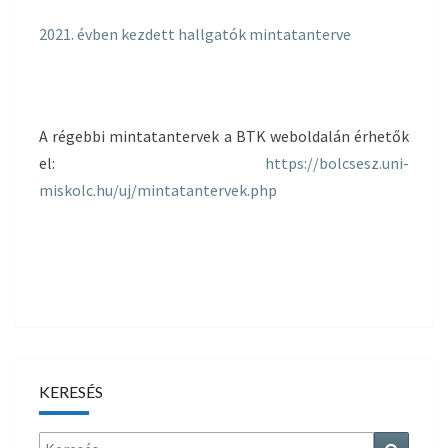
2021. évben kezdett hallgatók mintatanterve
A régebbi mintatantervek a BTK weboldalán érhetők
el:
https://bolcsesz.uni-
miskolc.hu/uj/mintatantervek.php
KERESÉS
Keresés
Search